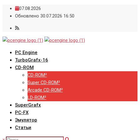
Skip
07.08.2026
to
Обновлено 30.07.2026 16:50
content
PC Engine
TurboGrafx-16
CD-ROM
CD-ROM²
Super CD-ROM²
Arcade CD-ROM²
LD-ROM²
SuperGrafx
PC-FX
Эмулятор
Статьи
x