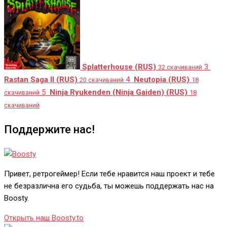
Splatterhouse (RUS)
3
32 скачиваний
Rastan Saga II (RUS)
4
Neutopia (RUS)
20 скачиваний
18
5
Ninja Ryukenden (Ninja Gaiden) (RUS)
скачиваний
18
скачиваний
Поддержите нас!
Привет, ретрогеймер! Если тебе нравится наш проект и тебе
не безразлична его судьба, ты можешь поддержать нас на
Boosty.
Открыть наш Boosty.to