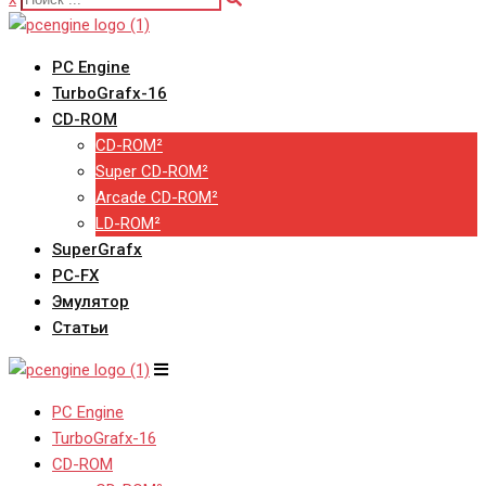
PC Engine
TurboGrafx-16
CD-ROM
CD-ROM²
Super CD-ROM²
Arcade CD-ROM²
LD-ROM²
SuperGrafx
PC-FX
Эмулятор
Статьи
PC Engine
TurboGrafx-16
CD-ROM