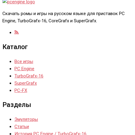
Скачать ромы и игры на русском языке для приставок PC
Engine, TurboGrafx-16, CoreGrafx и SuperGrafx.
Каталог
Все игры
PC Engine
TurboGrafx-16
SuperGrafx
PC-FX
Разделы
Эмуляторы
Статьи
История PC Engine / TurboGrafx-16