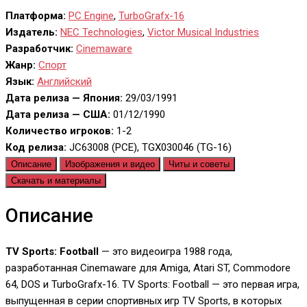
Платформа:
PC Engine
,
TurboGrafx-16
Издатель:
NEC Technologies
,
Victor Musical Industries
Разработчик:
Cinemaware
Жанр:
Спорт
Язык:
Английский
Дата релиза — Япония:
29/03/1991
Дата релиза — США:
01/12/1990
Количество игроков:
1-2
Код релиза:
JC63008 (PCE), TGX030046 (TG-16)
Описание
Изображения и видео
Читы и советы
Скачать и материалы
Описание
TV Sports: Football
— это видеоигра 1988 года,
разработанная Cinemaware для Amiga, Atari ST, Commodore
64, DOS и TurboGrafx-16. TV Sports: Football — это первая игра,
выпущенная в серии спортивных игр TV Sports, в которых