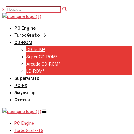
x
PC Engine
TurboGrafx-16
CD-ROM
CD-ROM²
Super CD-ROM²
Arcade CD-ROM²
LD-ROM²
SuperGrafx
PC-FX
Эмулятор
Статьи
PC Engine
TurboGrafx-16