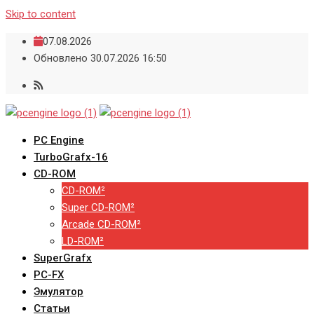
Skip to content
07.08.2026
Обновлено 30.07.2026 16:50
PC Engine
TurboGrafx-16
CD-ROM
CD-ROM²
Super CD-ROM²
Arcade CD-ROM²
LD-ROM²
SuperGrafx
PC-FX
Эмулятор
Статьи