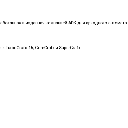
зработанная и изданная компанией ADK для аркадного автомата
, TurboGrafx-16, CoreGrafx и SuperGrafx.