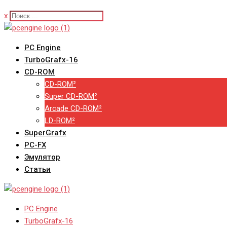
x
PC Engine
TurboGrafx-16
CD-ROM
CD-ROM²
Super CD-ROM²
Arcade CD-ROM²
LD-ROM²
SuperGrafx
PC-FX
Эмулятор
Статьи
PC Engine
TurboGrafx-16