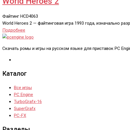
World Heroes 2
Файтинг
HCD4063
World Heroes 2 — файтинговая игра 1993 года, изначально ра
Подробнее
Скачать ромы и игры на русском языке для приставок PC Engine
Каталог
Все игры
PC Engine
TurboGrafx-16
SuperGrafx
PC-FX
Разделы