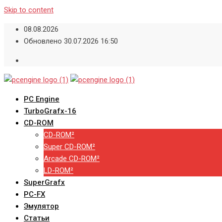
Skip to content
08.08.2026
Обновлено 30.07.2026 16:50
PC Engine
TurboGrafx-16
CD-ROM
CD-ROM²
Super CD-ROM²
Arcade CD-ROM²
LD-ROM²
SuperGrafx
PC-FX
Эмулятор
Статьи