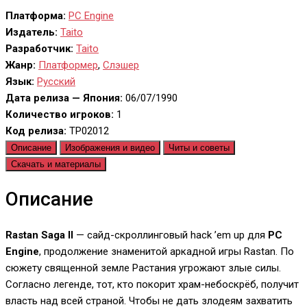
Платформа:
PC Engine
Издатель:
Taito
Разработчик:
Taito
Жанр:
Платформер
,
Слэшер
Язык:
Русский
Дата релиза — Япония:
06/07/1990
Количество игроков:
1
Код релиза:
TP02012
Описание
Изображения и видео
Читы и советы
Скачать и материалы
Описание
Rastan Saga II
— сайд-скроллинговый hack ’em up для
PC
Engine
, продолжение знаменитой аркадной игры Rastan. По
сюжету священной земле Растания угрожают злые силы.
Согласно легенде, тот, кто покорит храм-небоскрёб, получит
власть над всей страной. Чтобы не дать злодеям захватить