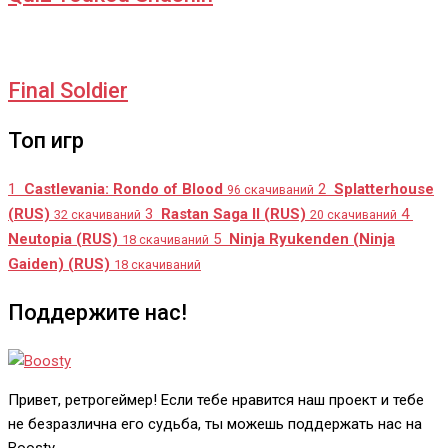
Final Soldier
Топ игр
1
Castlevania: Rondo of Blood
2
Splatterhouse
96 скачиваний
(RUS)
3
Rastan Saga II (RUS)
4
32 скачиваний
20 скачиваний
Neutopia (RUS)
5
Ninja Ryukenden (Ninja
18 скачиваний
Gaiden) (RUS)
18 скачиваний
Поддержите нас!
Привет, ретрогеймер! Если тебе нравится наш проект и тебе
не безразлична его судьба, ты можешь поддержать нас на
Boosty.