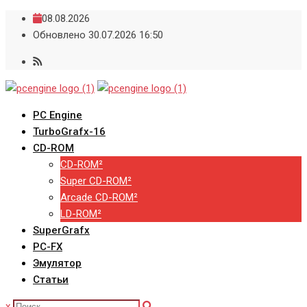
Skip
08.08.2026
to
Обновлено 30.07.2026 16:50
content
PC Engine
TurboGrafx-16
CD-ROM
CD-ROM²
Super CD-ROM²
Arcade CD-ROM²
LD-ROM²
SuperGrafx
PC-FX
Эмулятор
Статьи
x