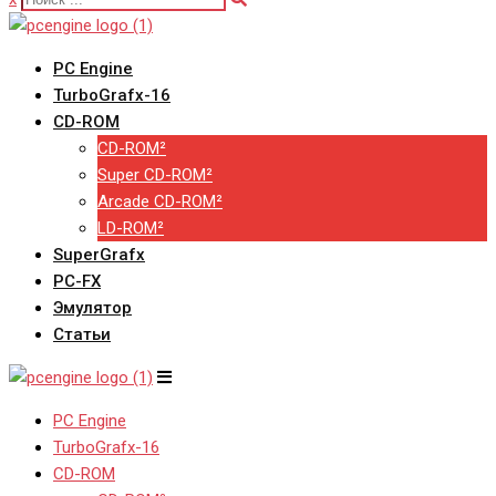
PC Engine
TurboGrafx-16
CD-ROM
CD-ROM²
Super CD-ROM²
Arcade CD-ROM²
LD-ROM²
SuperGrafx
PC-FX
Эмулятор
Статьи
PC Engine
TurboGrafx-16
CD-ROM