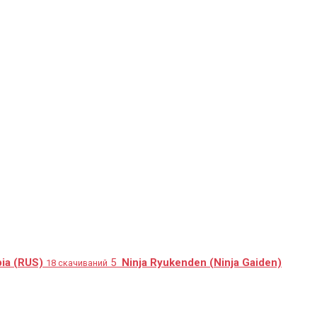
ia (RUS)
5
Ninja Ryukenden (Ninja Gaiden)
18 скачиваний