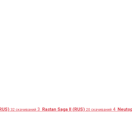
(RUS)
3
Rastan Saga II (RUS)
4
Neutop
32 скачиваний
20 скачиваний