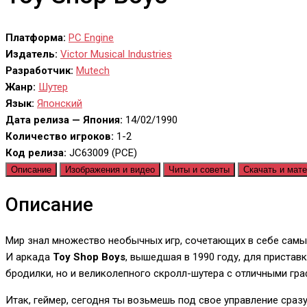
Платформа:
PC Engine
Издатель:
Victor Musical Industries
Разработчик:
Mutech
Жанр:
Шутер
Язык:
Японский
Дата релиза — Япония:
14/02/1990
Количество игроков:
1-2
Код релиза:
JC63009 (PCE)
Описание
Изображения и видео
Читы и советы
Скачать и мат
Описание
Мир знал множество необычных игр, сочетающих в себе самые
И аркада
Toy Shop Boys
, вышедшая в 1990 году, для пристав
бродилки, но и великолепного скролл-шутера с отличными гр
Итак, геймер, сегодня ты возьмешь под свое управление сразу