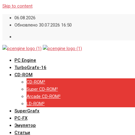
Skip to content
06.08.2026
Обновлено 30.07.2026 16:50
PC Engine
TurboGrafx-16
CD-ROM
CD-ROM²
Super CD-ROM²
Arcade CD-ROM²
LD-ROM²
SuperGrafx
PC-FX
Эмулятор
Статьи