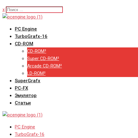
x
PC Engine
TurboGrafx-16
CD-ROM
CD-ROM²
Super CD-ROM²
Arcade CD-ROM²
LD-ROM²
SuperGrafx
PC-FX
Эмулятор
Статьи
PC Engine
TurboGrafx-16