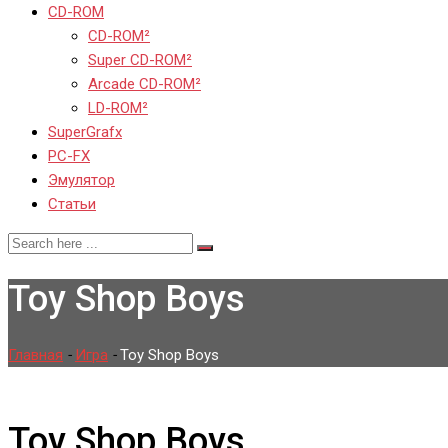
CD-ROM
CD-ROM²
Super CD-ROM²
Arcade CD-ROM²
LD-ROM²
SuperGrafx
PC-FX
Эмулятор
Статьи
Toy Shop Boys
Главная
-
Игра
-
Toy Shop Boys
Toy Shop Boys