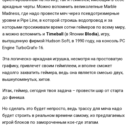
аркадные черты. Можно вспомнить великолепные Marble
Madness, где надо провести мяч через псевдотрехмерные
уровни и Pipe Line, в которой строишь водопровод и за
которыми просиживали время сотни геймеров по всему миру,
а можно вспомнить и
Timeball
(в Японии
Blodia
), игру,
выпущенную фирмой Hudson Soft, в 1990 году, на консоль PC
Engine TurboGrafx-16.
Эта логическо-аркадная игрушка, несмотря на простоватую
графику, привлечет своим геймплеем, и вполне сможет
надолго захватить геймера, ведь она является смесью двух,
вышеупомянутых, хитов.
Итак, геймер, сегодня твоя задача – провести шар от старта
до финиша.
Но сделать это будет непросто, ведь трассу для мяча надо
будет строить в реальном времени самому, из предлагаемых
игрой блоков по замороченным кое-где этапам.