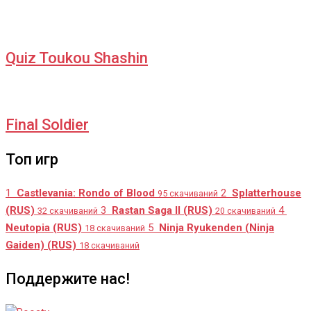
Quiz Toukou Shashin
Final Soldier
Топ игр
1
Castlevania: Rondo of Blood
2
Splatterhouse
95 скачиваний
(RUS)
3
Rastan Saga II (RUS)
4
32 скачиваний
20 скачиваний
Neutopia (RUS)
5
Ninja Ryukenden (Ninja
18 скачиваний
Gaiden) (RUS)
18 скачиваний
Поддержите нас!