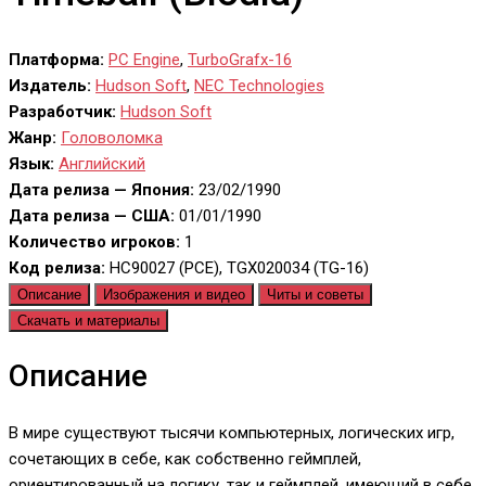
Платформа:
PC Engine
,
TurboGrafx-16
Издатель:
Hudson Soft
,
NEC Technologies
Разработчик:
Hudson Soft
Жанр:
Головоломка
Язык:
Английский
Дата релиза — Япония:
23/02/1990
Дата релиза — США:
01/01/1990
Количество игроков:
1
Код релиза:
HC90027 (PCE), TGX020034 (TG-16)
Описание
Изображения и видео
Читы и советы
Скачать и материалы
Описание
В мире существуют тысячи компьютерных, логических игр,
сочетающих в себе, как собственно геймплей,
ориентированный на логику, так и геймплей, имеющий в себе