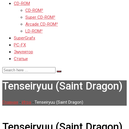
CD-ROM
CD-ROM²
Super CD-ROM²
Arcade CD-ROM²
LD-ROM²
SuperGrafx
PC-FX
Эмулятор
Статьи
Tenseiryuu (Saint Dragon)
Главная
-
Игра
-
Tenseiryuu (Saint Dragon)
Tenseiryuu (Saint Dragon)