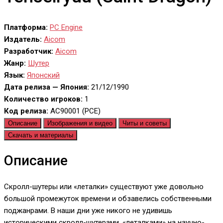
Платформа:
PC Engine
Издатель:
Aicom
Разработчик:
Aicom
Жанр:
Шутер
Язык:
Японский
Дата релиза — Япония:
21/12/1990
Количество игроков:
1
Код релиза:
AC90001 (PCE)
Описание
Изображения и видео
Читы и советы
Скачать и материалы
Описание
Скролл-шутеры или «леталки» существуют уже довольно
большой промежуток времени и обзавелись собственными
поджанрами. В наши дни уже никого не удивишь
историческими скролл-шутерами, «леталками» на научно-