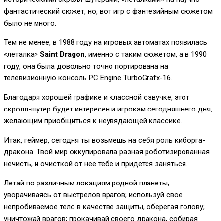
фантастический сюжет, но, вот игр с фэнтезийным сюжетом
было не много.
Тем не менее, в 1988 году на игровых автоматах появилась
«леталка»
Saint Dragon
, именно с таким сюжетом, а в 1990
году, она была довольно точно портирована на
телевизионную консоль PC Engine TurboGrafx-16.
Благодаря хорошей графике и классной озвучке, этот
скролл-шутер будет интересен и игрокам сегодняшнего дня,
желающим приобщиться к неувядающей классике.
Итак, геймер, сегодня ты возьмешь на себя роль киборга-
дракона. Твой мир оккупировала разная роботизированная
нечисть, и очисткой от нее тебе и придется заняться.
Летай по различным локациям родной планеты,
уворачиваясь от выстрелов врагов; используй свое
непробиваемое тело в качестве защиты, оберегая голову;
уничтожай врагов; прокачивай своего дракона, собирая