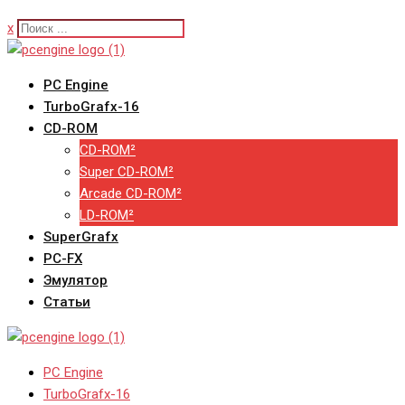
x
PC Engine
TurboGrafx-16
CD-ROM
CD-ROM²
Super CD-ROM²
Arcade CD-ROM²
LD-ROM²
SuperGrafx
PC-FX
Эмулятор
Статьи
PC Engine
TurboGrafx-16