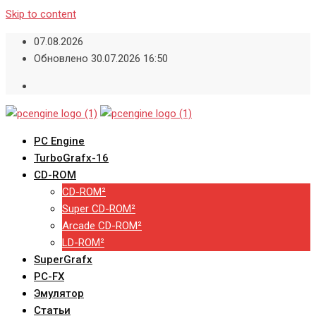
Skip to content
07.08.2026
Обновлено 30.07.2026 16:50
PC Engine
TurboGrafx-16
CD-ROM
CD-ROM²
Super CD-ROM²
Arcade CD-ROM²
LD-ROM²
SuperGrafx
PC-FX
Эмулятор
Статьи