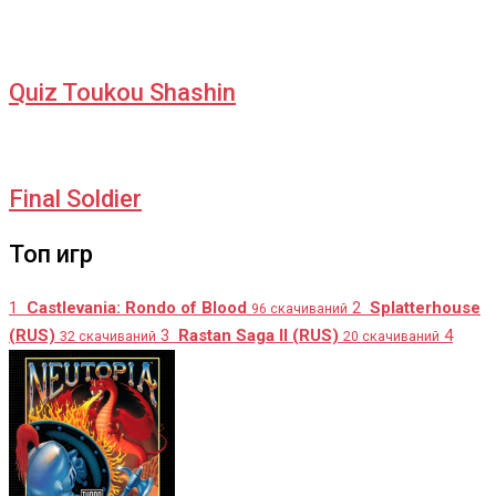
Quiz Toukou Shashin
Final Soldier
Топ игр
1
Castlevania: Rondo of Blood
2
Splatterhouse
96 скачиваний
(RUS)
3
Rastan Saga II (RUS)
4
32 скачиваний
20 скачиваний