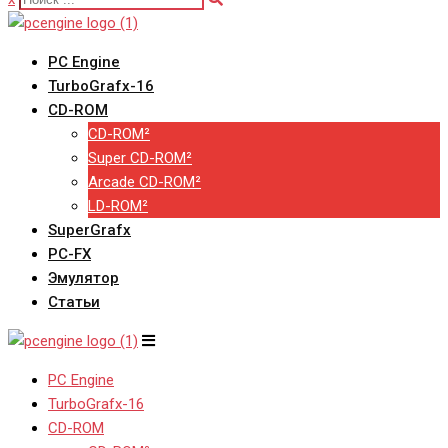
PC Engine
TurboGrafx-16
CD-ROM
CD-ROM²
Super CD-ROM²
Arcade CD-ROM²
LD-ROM²
SuperGrafx
PC-FX
Эмулятор
Статьи
PC Engine
TurboGrafx-16
CD-ROM