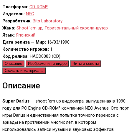
Платформа:
CD-ROM²
Издатель:
NEC
Разработчик:
Bits Laboratory
Жанр:
Shoot 'em up
,
Горизонтальный скролл-шутер
Язык:
Японский
Дата релиза — Мир:
16/03/1990
Количество игроков:
1
Код релиза:
HACD0003 (CD)
Описание
Изображения и видео
Читы и советы
Скачать и материалы
Описание
Super Darius
— shoot ’em up видеоигра, выпущенная в 1990
году для PC Engine CD-ROM² компанией NEC Avenue. Это порт
игры Darius и единственная попытка точного переноса с
аркады на протяжении многих лет, в котором
использовались записи музыки и звуковых эффектов