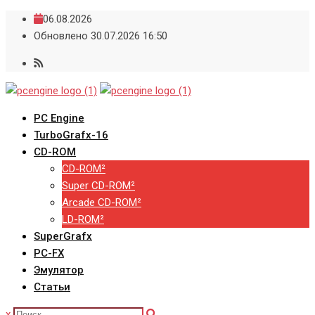
Skip
06.08.2026
to
Обновлено 30.07.2026 16:50
content
PC Engine
TurboGrafx-16
CD-ROM
CD-ROM²
Super CD-ROM²
Arcade CD-ROM²
LD-ROM²
SuperGrafx
PC-FX
Эмулятор
Статьи
x