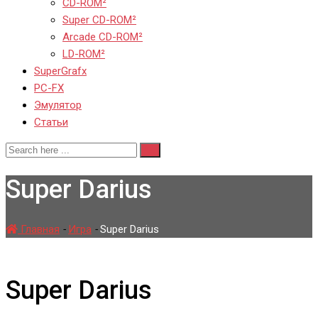
CD-ROM²
Super CD-ROM²
Arcade CD-ROM²
LD-ROM²
SuperGrafx
PC-FX
Эмулятор
Статьи
Super Darius
Главная
-
Игра
-
Super Darius
Super Darius