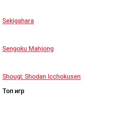
Sekigahara
Sengoku Mahjong
Shougi: Shodan Icchokusen
Топ игр