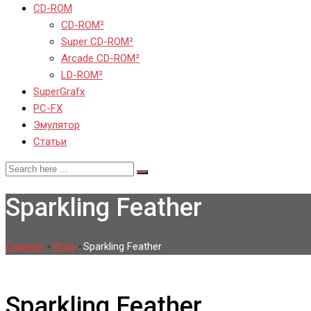
CD-ROM
CD-ROM²
Super CD-ROM²
Arcade CD-ROM²
LD-ROM²
SuperGrafx
PC-FX
Эмулятор
Статьи
Sparkling Feather
Главная
-
Игра
-
Sparkling Feather
Sparkling Feather