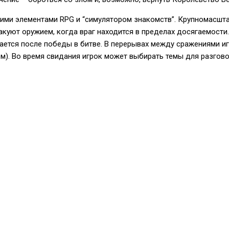
шими элементами RPG и “симулятором знакомств”. Крупномасшт
акуют оружием, когда враг находится в пределах досягаемости
тся после победы в битве. В перерывах между сражениями игро
ем). Во время свидания игрок может выбирать темы для разгов