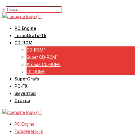
x
PC Engine
TurboGrafx-16
CD-ROM
CD-ROM²
Super CD-ROM²
Arcade CD-ROM²
LD-ROM²
SuperGrafx
PC-FX
Эмулятор
Статьи
PC Engine
TurboGrafx-16