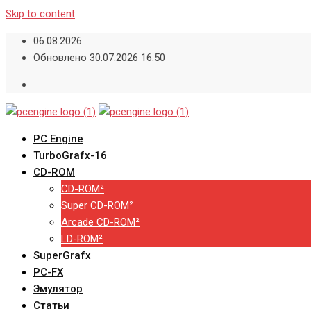
Skip to content
06.08.2026
Обновлено 30.07.2026 16:50
PC Engine
TurboGrafx-16
CD-ROM
CD-ROM²
Super CD-ROM²
Arcade CD-ROM²
LD-ROM²
SuperGrafx
PC-FX
Эмулятор
Статьи