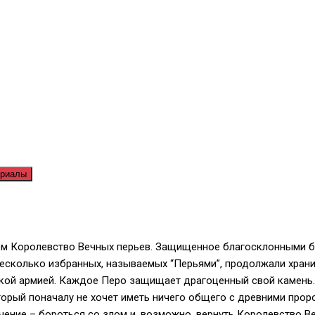
ериалы
м Королевство Вечных перьев. Защищенное благосклонными бож
 несколько избранных, называемых “Перьями”, продолжали хра
кой армией. Каждое Перо защищает драгоценный свой камень.
орый поначалу не хочет иметь ничего общего с древними проро
ачение – бороться со злом и, возможно, вернуть Королевство В