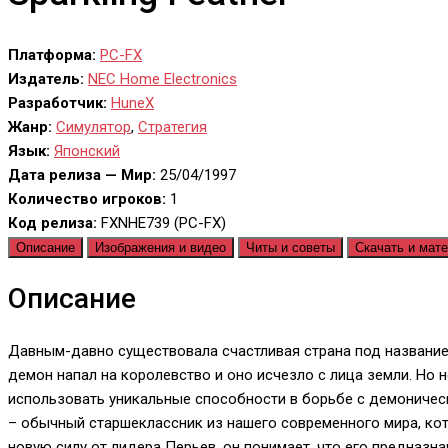
Платформа:
PC-FX
Издатель:
NEC Home Electronics
Разработчик:
HuneX
Жанр:
Симулятор
,
Стратегия
Язык:
Японский
Дата релиза — Мир:
25/04/1997
Количество игроков:
1
Код релиза:
FXNHE739 (PC-FX)
Описание
Изображения и видео
Читы и советы
Скачать и мат
Описание
Давным-давно существовала счастливая страна под название
демон напал на королевство и оно исчезло с лица земли. Но
использовать уникальные способности в борьбе с демоничес
– обычный старшеклассник из нашего современного мира, кот
новую силу от лидера Перьев, он понимает, что его предназн