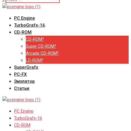
PC Engine
TurboGrafx-16
CD-ROM
CD-ROM²
Super CD-ROM²
Arcade CD-ROM²
LD-ROM²
SuperGrafx
PC-FX
Эмулятор
Статьи
PC Engine
TurboGrafx-16
CD-ROM