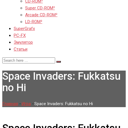
CD-ROM²
Super CD-ROM²
Arcade CD-ROM²
LD-ROM²
SuperGrafx
PC-FX
Эмулятор
Статьи
Space Invaders: Fukkatsu
no Hi
Главная
-
Игра
-
Space Invaders: Fukkatsu no Hi