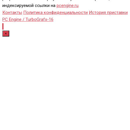
индексируемой ссылки на
pcengine.ru
.
Контакты
Политика конфиденциальности
История приставки
PC Engine / TurboGrafx-16
×