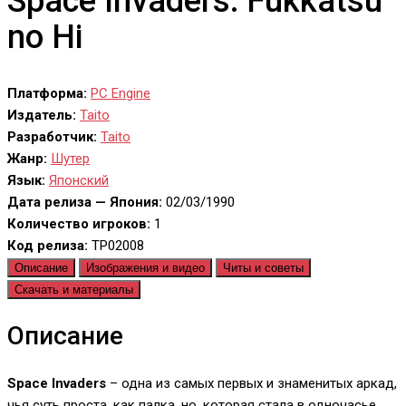
Space Invaders: Fukkatsu
no Hi
Платформа:
PC Engine
Издатель:
Taito
Разработчик:
Taito
Жанр:
Шутер
Язык:
Японский
Дата релиза — Япония:
02/03/1990
Количество игроков:
1
Код релиза:
TP02008
Описание
Изображения и видео
Читы и советы
Скачать и материалы
Описание
Space Invaders
– одна из самых первых и знаменитых аркад,
чья суть проста, как палка, но, которая стала в одночасье