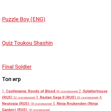
Puzzle Boy (ENG)
Quiz Toukou Shashin
Final Soldier
Топ игр
1
Castlevania: Rondo of Blood
2
Splatterhouse
96 скачиваний
(RUS)
3
Rastan Saga II (RUS)
4
32 скачиваний
20 скачиваний
Neutopia (RUS)
5
Ninja Ryukenden (Ninja
18 скачиваний
Gaiden) (RUS)
18 скачиваний