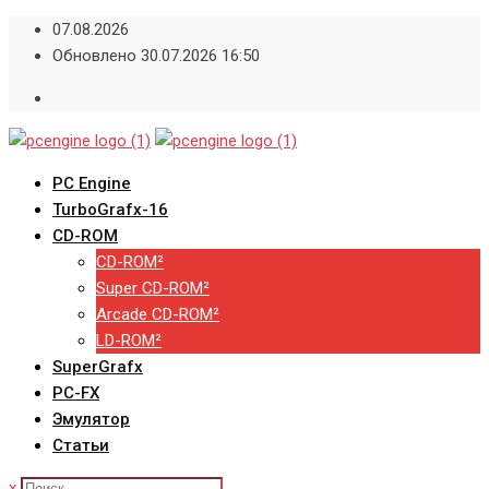
Skip
07.08.2026
to
Обновлено 30.07.2026 16:50
content
PC Engine
TurboGrafx-16
CD-ROM
CD-ROM²
Super CD-ROM²
Arcade CD-ROM²
LD-ROM²
SuperGrafx
PC-FX
Эмулятор
Статьи
x