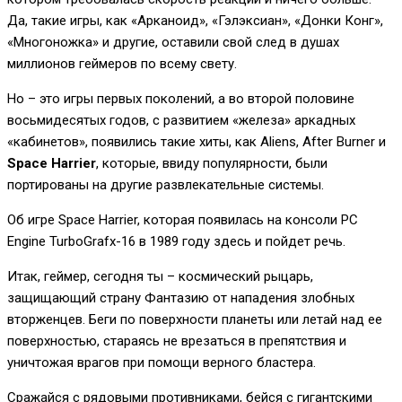
Да, такие игры, как «Арканоид», «Гэлэксиан», «Донки Конг»,
«Многоножка» и другие, оставили свой след в душах
миллионов геймеров по всему свету.
Но – это игры первых поколений, а во второй половине
восьмидесятых годов, с развитием «железа» аркадных
«кабинетов», появились такие хиты, как Aliens, After Burner и
Space Harrier
, которые, ввиду популярности, были
портированы на другие развлекательные системы.
Об игре Space Harrier, которая появилась на консоли PC
Engine TurboGrafx-16 в 1989 году здесь и пойдет речь.
Итак, геймер, сегодня ты – космический рыцарь,
защищающий страну Фантазию от нападения злобных
вторженцев. Беги по поверхности планеты или летай над ее
поверхностью, стараясь не врезаться в препятствия и
уничтожая врагов при помощи верного бластера.
Сражайся с рядовыми противниками, бейся с гигантскими