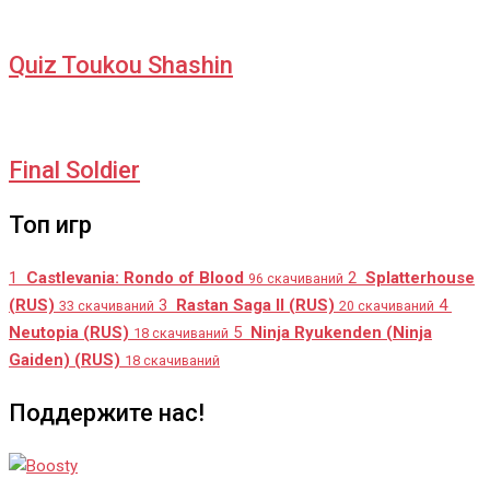
Quiz Toukou Shashin
Final Soldier
Топ игр
1
Castlevania: Rondo of Blood
2
Splatterhouse
96 скачиваний
(RUS)
3
Rastan Saga II (RUS)
4
33 скачиваний
20 скачиваний
Neutopia (RUS)
5
Ninja Ryukenden (Ninja
18 скачиваний
Gaiden) (RUS)
18 скачиваний
Поддержите нас!