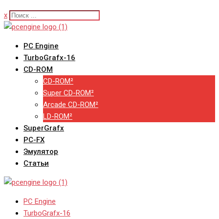
x
PC Engine
TurboGrafx-16
CD-ROM
CD-ROM²
Super CD-ROM²
Arcade CD-ROM²
LD-ROM²
SuperGrafx
PC-FX
Эмулятор
Статьи
PC Engine
TurboGrafx-16