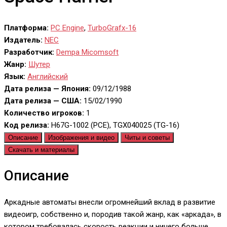
Платформа:
PC Engine
,
TurboGrafx-16
Издатель:
NEC
Разработчик:
Dempa Micomsoft
Жанр:
Шутер
Язык:
Английский
Дата релиза — Япония:
09/12/1988
Дата релиза — США:
15/02/1990
Количество игроков:
1
Код релиза:
H67G-1002 (PCE), TGX040025 (TG-16)
Описание
Изображения и видео
Читы и советы
Скачать и материалы
Описание
Аркадные автоматы внесли огромнейший вклад в развитие
видеоигр, собственно и, породив такой жанр, как «аркада», в
котором требовалась скорость реакции и ничего больше.