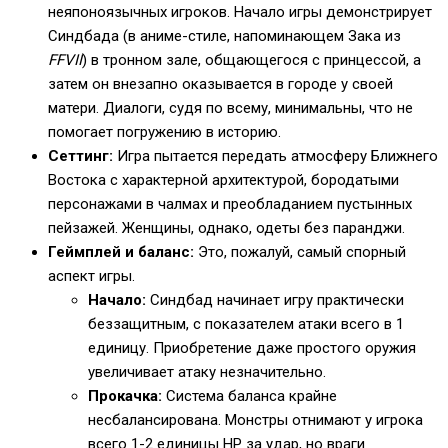
неяпоноязычных игроков. Начало игры демонстрирует
Синдбада (в аниме-стиле, напоминающем Зака из
FFVII
) в тронном зале, общающегося с принцессой, а
затем он внезапно оказывается в городе у своей
матери. Диалоги, судя по всему, минимальны, что не
помогает погружению в историю.
Сеттинг:
Игра пытается передать атмосферу Ближнего
Востока с характерной архитектурой, бородатыми
персонажами в чалмах и преобладанием пустынных
пейзажей. Женщины, однако, одеты без паранджи.
Геймплей и баланс:
Это, пожалуй, самый спорный
аспект игры.
Начало:
Синдбад начинает игру практически
беззащитным, с показателем атаки всего в 1
единицу. Приобретение даже простого оружия
увеличивает атаку незначительно.
Прокачка:
Система баланса крайне
несбалансирована. Монстры отнимают у игрока
всего 1-2 единицы HP за удар, но враги