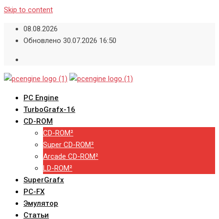
Skip to content
08.08.2026
Обновлено 30.07.2026 16:50
PC Engine
TurboGrafx-16
CD-ROM
CD-ROM²
Super CD-ROM²
Arcade CD-ROM²
LD-ROM²
SuperGrafx
PC-FX
Эмулятор
Статьи