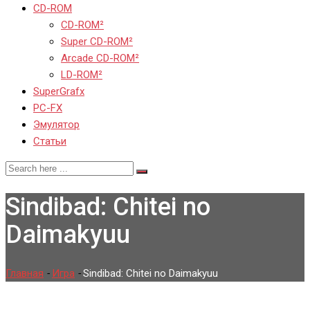
CD-ROM
CD-ROM²
Super CD-ROM²
Arcade CD-ROM²
LD-ROM²
SuperGrafx
PC-FX
Эмулятор
Статьи
Sindibad: Chitei no
Daimakyuu
Главная
-
Игра
-
Sindibad: Chitei no Daimakyuu