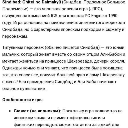
Sindibad: Chitei no Daimakyū
(Синдбад: Подземное Большое
Подземелье) — это японская ролевая игра (JRPG),
выпущенная компанией IGS для консоли PC Engine в 1990
году. Игра основана на приключениях знаменитого морехода
Синдбада, но с характерным японским подходом к сюжету и
персонажам.
Титульный персонаж (обычно пишется Синдбад) — это юный
мальчик, который живет вместе со своим отцом Али-Бабой и
мечтает жениться на принцессе Шахерезаде, дочери короля.
Однажды ночью они узнают, что принцесса была похищена;
тот, кто спасет ее, получит большой приз и саму Шахерезаду
в жены! Без промедления Синдбад и Али-Баба начинают
опасное путешествие…
Особенности игры:
Сюжет (на японском):
Поскольку игра полностью на
японском языке и не имеет официальных или
фанатских переводов, сюжет остается загадкой для