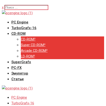
x
PC Engine
TurboGrafx-16
CD-ROM
CD-ROM²
Super CD-ROM²
Arcade CD-ROM²
LD-ROM²
SuperGrafx
PC-FX
Эмулятор
Статьи
PC Engine
TurboGrafx-16