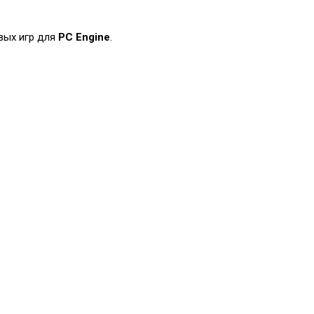
вых игр для
PC Engine
.