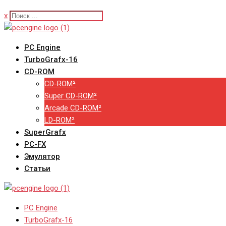
x
PC Engine
TurboGrafx-16
CD-ROM
CD-ROM²
Super CD-ROM²
Arcade CD-ROM²
LD-ROM²
SuperGrafx
PC-FX
Эмулятор
Статьи
PC Engine
TurboGrafx-16