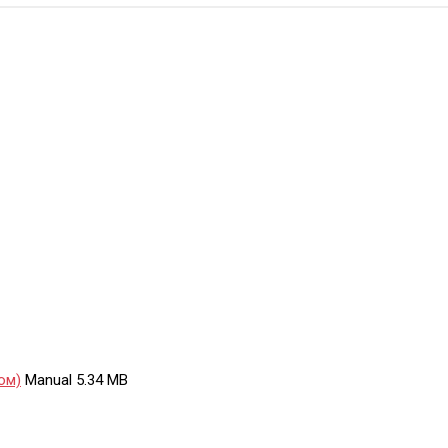
ом)
Manual
5.34 MB