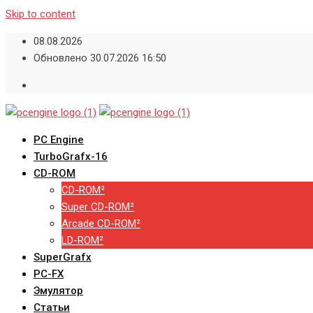
Skip to content
08.08.2026
Обновлено 30.07.2026 16:50
PC Engine
TurboGrafx-16
CD-ROM
CD-ROM²
Super CD-ROM²
Arcade CD-ROM²
LD-ROM²
SuperGrafx
PC-FX
Эмулятор
Статьи