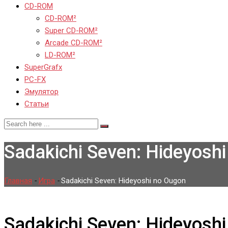
CD-ROM
CD-ROM²
Super CD-ROM²
Arcade CD-ROM²
LD-ROM²
SuperGrafx
PC-FX
Эмулятор
Статьи
Sadakichi Seven: Hideyosh
Главная
-
Игра
-
Sadakichi Seven: Hideyoshi no Ougon
Sadakichi Seven: Hideyosh