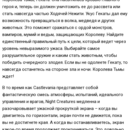
героя и, теперь он должен уничтожить ее до рассвета или
стать навсегда частью Ходячей Нежити. Укус Гекаты дал ему
возможность превращаться в волка, медведя и других
животных. Это поможет сражаться с ордой монстров,
вампиров, мумий и ведьм, защищающих Королеву. Найдите
единственный правильный путь к цели, который ведет через
уровень невыразимого ужаса. Выбирайте самое
разрушительное оружие и каким стать животным, чтобы
победить очередного злодея. Если вы не одолеете Гекату, то
навсегда останетесь на стороне зла и ночи. Королева Тьмы
ждет!
В то время как Castlevania представляет собой
фантастическую смесь атмосферы, испытаний, идеального
управления и врагов, Night Creatures медленна и
разочаровывает ужасной прокруткой экрана – когда вы
двигаетесь по горизонтали, экран почти не движется, пока
вы не достигнете края. А когда вы останавливаетесь, экран
какое-то время продолжает прокручиваться. Это довольно