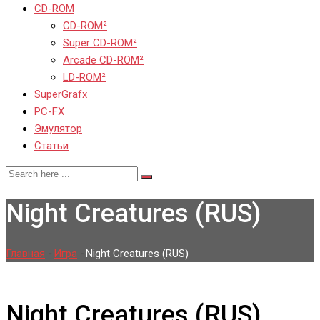
CD-ROM
CD-ROM²
Super CD-ROM²
Arcade CD-ROM²
LD-ROM²
SuperGrafx
PC-FX
Эмулятор
Статьи
Night Creatures (RUS)
Главная
-
Игра
-
Night Creatures (RUS)
Night Creatures (RUS)