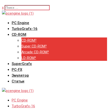
x
PC Engine
TurboGrafx-16
CD-ROM
CD-ROM²
Super CD-ROM²
Arcade CD-ROM²
LD-ROM²
SuperGrafx
PC-FX
Эмулятор
Статьи
PC Engine
TurboGrafx-16