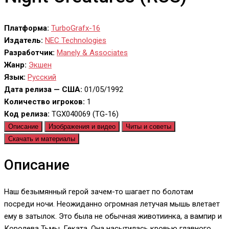
Платформа:
TurboGrafx-16
Издатель:
NEC Technologies
Разработчик:
Manely & Associates
Жанр:
Экшен
Язык:
Русский
Дата релиза — США:
01/05/1992
Количество игроков:
1
Код релиза:
TGX040069 (TG-16)
Описание
Изображения и видео
Читы и советы
Скачать и материалы
Описание
Наш безымянный герой зачем-то шагает по болотам
посреди ночи. Неожиданно огромная летучая мышь влетает
ему в затылок. Это была не обычная животиинка, а вампир и
Королева Тьмы, Геката. Она насытилась кровью главного