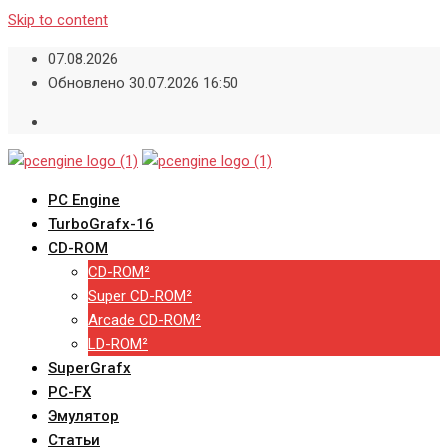
Skip to content
07.08.2026
Обновлено 30.07.2026 16:50
PC Engine
TurboGrafx-16
CD-ROM
CD-ROM²
Super CD-ROM²
Arcade CD-ROM²
LD-ROM²
SuperGrafx
PC-FX
Эмулятор
Статьи