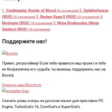
1
Castlevania: Rondo of Blood
2
Splatterhouse
96 скачиваний
(RUS)
3
Rastan Saga II (RUS)
4
32 скачиваний
20 скачиваний
Neutopia (RUS)
5
Ninja Ryukenden (Ninja
18 скачиваний
Gaiden) (RUS)
18 скачиваний
Поддержите нас!
Привет, ретрогеймер! Если тебе нравится наш проект и тебе
не безразлична его судьба, ты можешь поддержать нас на
Boosty.
Открыть наш Boosty.to
Скачать ромы и игры на русском языке для приставок PC
Engine, TurboGrafx-16, CoreGrafx и SuperGrafx.