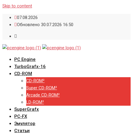
Skip to content
07.08.2026
Обновлено 30.07.2026 16:50
PC Engine
TurboGrafx-16
CD-ROM
CD-ROM²
Super CD-ROM²
Arcade CD-ROM²
LD-ROM²
SuperGrafx
PC-FX
Эмулятор
Статьи