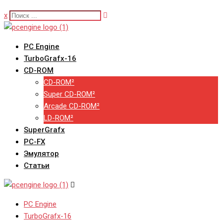
x
PC Engine
TurboGrafx-16
CD-ROM
CD-ROM²
Super CD-ROM²
Arcade CD-ROM²
LD-ROM²
SuperGrafx
PC-FX
Эмулятор
Статьи
PC Engine
TurboGrafx-16