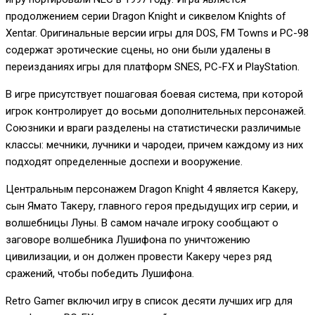
продолжением серии Dragon Knight и сиквелом Knights of
Xentar. Оригинальные версии игры для DOS, FM Towns и PC-98
содержат эротические сцены, но они были удалены в
переизданиях игры для платформ SNES, PC-FX и PlayStation.
В игре присутствует пошаговая боевая система, при которой
игрок контролирует до восьми дополнительных персонажей.
Союзники и враги разделены на статистически различимые
классы: мечники, лучники и чародеи, причем каждому из них
подходят определенные доспехи и вооружение.
Центральным персонажем Dragon Knight 4 является Какеру,
сын Ямато Такеру, главного героя предыдущих игр серии, и
волшебницы Луны. В самом начале игроку сообщают о
заговоре волшебника Лушифона по уничтожению
цивилизации, и он должен провести Какеру через ряд
сражений, чтобы победить Лушифона.
Retro Gamer включил игру в список десяти лучших игр для