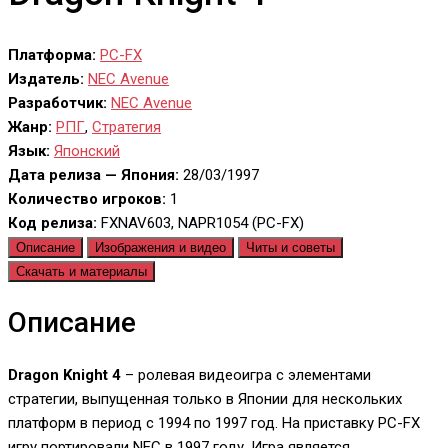
Платформа:
PC-FX
Издатель:
NEC Avenue
Разработчик:
NEC Avenue
Жанр:
РПГ
,
Стратегия
Язык:
Японский
Дата релиза — Япония:
28/03/1997
Количество игроков:
1
Код релиза:
FXNAV603, NAPR1054 (PC-FX)
Описание
Изображения и видео
Читы и советы
Скачать и материалы
Описание
Dragon Knight 4
– ролевая видеоигра с элементами
стратегии, выпущенная только в Японии для нескольких
платформ в период с 1994 по 1997 год. На приставку PC-FX
игру портировали NEC в 1997 году. Игра является