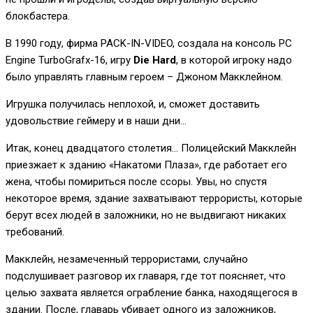
блокбастера.
В 1990 году, фирма PACK-IN-VIDEO, создала на консоль PC
Engine TurboGrafx-16, игру
Die Hard
, в которой игроку надо
было управлять главным героем – Джоном Макклейном.
Игрушка получилась неплохой, и, сможет доставить
удовольствие геймеру и в наши дни…
Итак, конец двадцатого столетия… Полицейский Макклейн
приезжает к зданию «Накатоми Плаза», где работает его
жена, чтобы помириться после ссоры. Увы, но спустя
некоторое время, здание захватывают террористы, которые
берут всех людей в заложники, но не выдвигают никаких
требований.
Макклейн, незамеченный террористами, случайно
подслушивает разговор их главаря, где тот поясняет, что
целью захвата является ограбление банка, находящегося в
здании. После, главарь убивает одного из заложников,