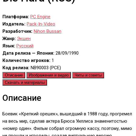
Платформа:
PC Engine
Издатель:
Pack-In-Video
Разработчик:
Nihon Bussan
Жанр:
Экшен
Язык:
Русский
Дата релиза — Япония:
28/09/1990
Количество игроков:
1
Код релиза:
NB90003 (PCE)
Описание
Изображения и видео
Читы и советы
Скачать и материалы
Описание
Боевик «Крепкий орешек», вышедший в 1988 году, прогремел
на весь мир, сделав актера Брюса Уиллиса знаменитостью
«номер один». Фильм собрал огромную кассу, поэтому, мимо
не прошли и игроделы, создав виртуальную версию