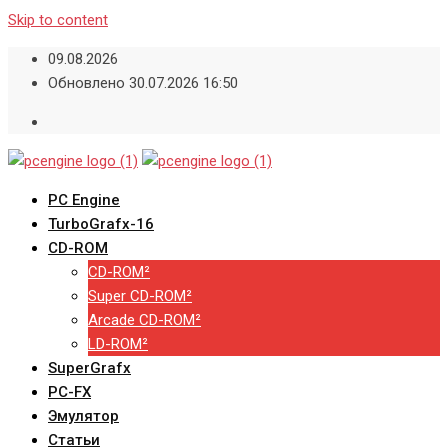
Skip to content
09.08.2026
Обновлено 30.07.2026 16:50
PC Engine
TurboGrafx-16
CD-ROM
CD-ROM²
Super CD-ROM²
Arcade CD-ROM²
LD-ROM²
SuperGrafx
PC-FX
Эмулятор
Статьи