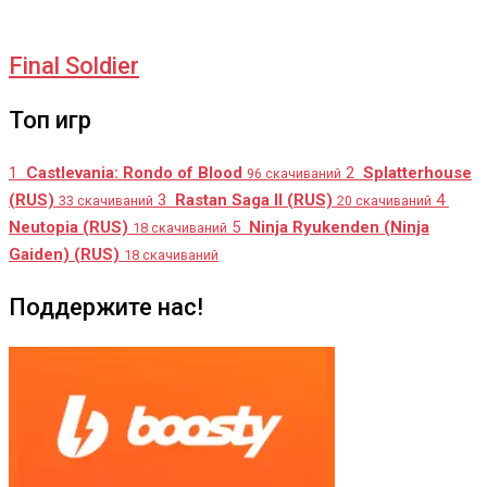
Final Soldier
Топ игр
1
Castlevania: Rondo of Blood
2
Splatterhouse
96 скачиваний
(RUS)
3
Rastan Saga II (RUS)
4
33 скачиваний
20 скачиваний
Neutopia (RUS)
5
Ninja Ryukenden (Ninja
18 скачиваний
Gaiden) (RUS)
18 скачиваний
Поддержите нас!