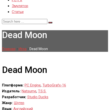
PC-FX
Эмулятор
Статьи
Dead Moon
Главная
-
Игра
-
Dead Moon
Dead Moon
Платформа:
PC Engine
,
TurboGrafx-16
Издатель:
Natsume
,
T.S.S.
Разработчик:
Studio Ducks
Жанр:
Шутер
Язык:
Английский