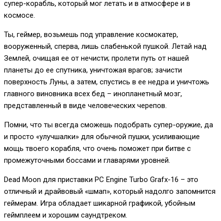
супер-корабль, который мог летать и в атмосфере и в
космосе.
Ты, геймер, возьмешь под управление космокатер,
вооруженный, сперва, лишь слабенькой пушкой. Летай над
Землей, очищая ее от нечисти; пролети путь от нашей
планеты до ее спутника, уничтожая врагов; зачисти
поверхность Луны, а затем, спустись в ее недра и уничтожь
главного виновника всех бед – инопланетный мозг,
представленный в виде человеческих черепов.
Помни, что ты всегда сможешь подобрать супер-оружие, да
и просто «улучшалки» для обычной пушки, усиливающие
мощь твоего корабля, что очень поможет при битве с
промежуточными боссами и главарями уровней.
Dead Moon для приставки PC Engine Turbo Grafx-16 – это
отличный и драйвовый «шмап», который надолго запомнится
геймерам. Игра обладает шикарной графикой, убойным
геймплеем и хорошим саундтреком.