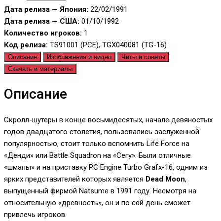
Дата релиза — Япония:
22/02/1991
Дата релиза — США:
01/10/1992
Количество игроков:
1
Код релиза:
TS91001 (PCE), TGX040081 (TG-16)
Описание
Изображения и видео
Читы и советы
Скачать и материалы
Описание
Скролл-шутеры в конце восьмидесятых, начале девяностых
годов двадцатого столетия, пользовались заслуженной
популярностью, стоит только вспомнить Life Force на
«Денди» или Battle Squadron на «Сегу». Были отличные
«шмапы» и на приставку PC Engine Turbo Grafx-16, одним из
ярких представителей которых является
Dead Moon
,
выпущенный фирмой Natsume в 1991 году. Несмотря на
относительную «древность», он и по сей день сможет
привлечь игроков.