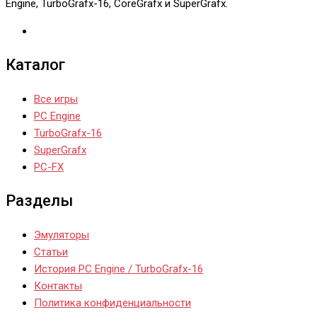
Engine, TurboGrafx-16, CoreGrafx и SuperGrafx.
Каталог
Все игры
PC Engine
TurboGrafx-16
SuperGrafx
PC-FX
Разделы
Эмуляторы
Статьи
История PC Engine / TurboGrafx-16
Контакты
Политика конфиденциальности