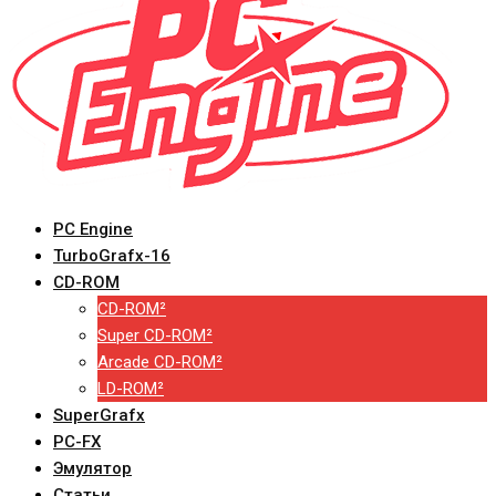
PC Engine
TurboGrafx-16
CD-ROM
CD-ROM²
Super CD-ROM²
Arcade CD-ROM²
LD-ROM²
SuperGrafx
PC-FX
Эмулятор
Статьи