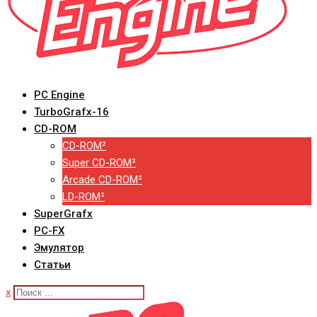
PC Engine
TurboGrafx-16
CD-ROM
CD-ROM²
Super CD-ROM²
Arcade CD-ROM²
LD-ROM²
SuperGrafx
PC-FX
Эмулятор
Статьи
x