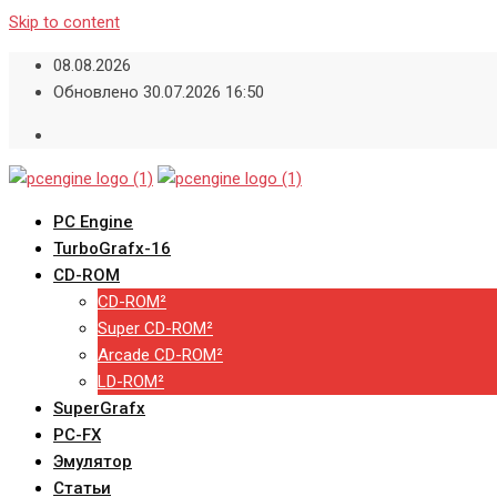
Skip to content
08.08.2026
Обновлено 30.07.2026 16:50
PC Engine
TurboGrafx-16
CD-ROM
CD-ROM²
Super CD-ROM²
Arcade CD-ROM²
LD-ROM²
SuperGrafx
PC-FX
Эмулятор
Статьи