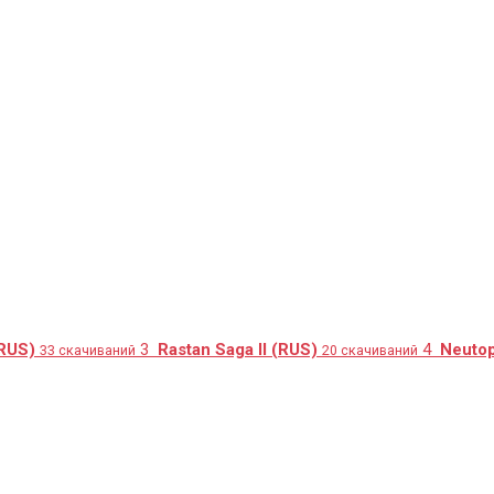
(RUS)
3
Rastan Saga II (RUS)
4
Neutop
33 скачиваний
20 скачиваний