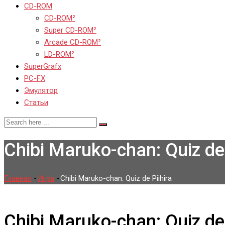
CD-ROM
CD-ROM²
Super CD-ROM²
Arcade CD-ROM²
LD-ROM²
SuperGrafx
PC-FX
Эмулятор
Статьи
Chibi Maruko-chan: Quiz de 
Главная
-
Игра
-
Chibi Maruko-chan: Quiz de Piihira
Chibi Maruko-chan: Quiz de 