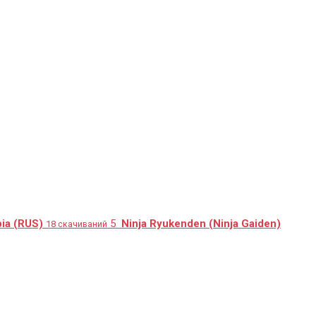
ia (RUS)
5
Ninja Ryukenden (Ninja Gaiden)
18 скачиваний