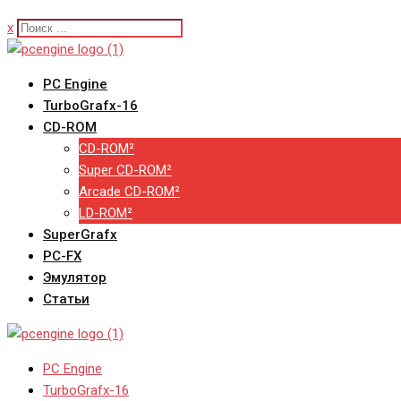
x
PC Engine
TurboGrafx-16
CD-ROM
CD-ROM²
Super CD-ROM²
Arcade CD-ROM²
LD-ROM²
SuperGrafx
PC-FX
Эмулятор
Статьи
PC Engine
TurboGrafx-16