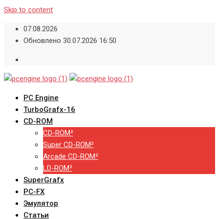
Skip to content
07.08.2026
Обновлено 30.07.2026 16:50
PC Engine
TurboGrafx-16
CD-ROM
CD-ROM²
Super CD-ROM²
Arcade CD-ROM²
LD-ROM²
SuperGrafx
PC-FX
Эмулятор
Статьи