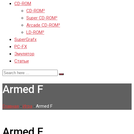
CD-ROM
CD-ROM²
Super CD-ROM²
Arcade CD-ROM²
LD-ROM²
SuperGrafx
PC-FX
Эмулятор
Статьи
Armed F
Главная
-
Игра
-
Armed F
Armed F