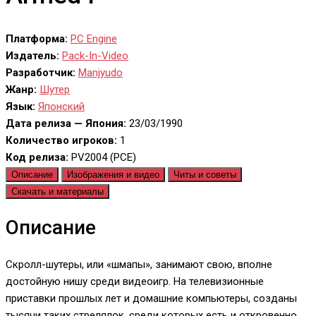
Платформа:
PC Engine
Издатель:
Pack-In-Video
Разработчик:
Manjyudo
Жанр:
Шутер
Язык:
Японский
Дата релиза — Япония:
23/03/1990
Количество игроков:
1
Код релиза:
PV2004 (PCE)
Описание
Изображения и видео
Читы и советы
Скачать и материалы
Описание
Скролл-шутеры, или «шмапы», занимают свою, вполне
достойную нишу среди видеоигр. На телевизионные
приставки прошлых лет и домашние компьютеры, созданы
тысячи таких стрелялок, среди которых есть и откровенно