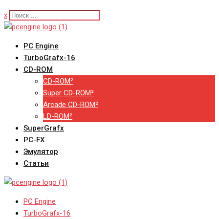
x
PC Engine
TurboGrafx-16
CD-ROM
CD-ROM²
Super CD-ROM²
Arcade CD-ROM²
LD-ROM²
SuperGrafx
PC-FX
Эмулятор
Статьи
PC Engine
TurboGrafx-16