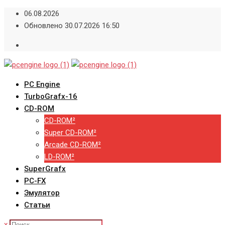
Skip
06.08.2026
to
Обновлено 30.07.2026 16:50
content
PC Engine
TurboGrafx-16
CD-ROM
CD-ROM²
Super CD-ROM²
Arcade CD-ROM²
LD-ROM²
SuperGrafx
PC-FX
Эмулятор
Статьи
x