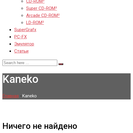
CD-ROM²
Super CD-ROM²
Arcade CD-ROM²
LD-ROM²
SuperGrafx
PC-FX
Эмулятор
Статьи
Kaneko
Главная
-
Kaneko
Ничего не найдено