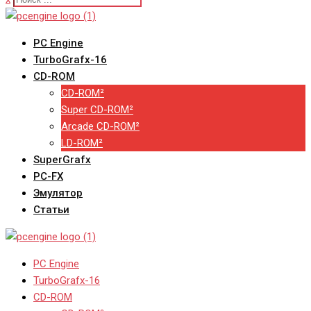
PC Engine
TurboGrafx-16
CD-ROM
CD-ROM²
Super CD-ROM²
Arcade CD-ROM²
LD-ROM²
SuperGrafx
PC-FX
Эмулятор
Статьи
PC Engine
TurboGrafx-16
CD-ROM