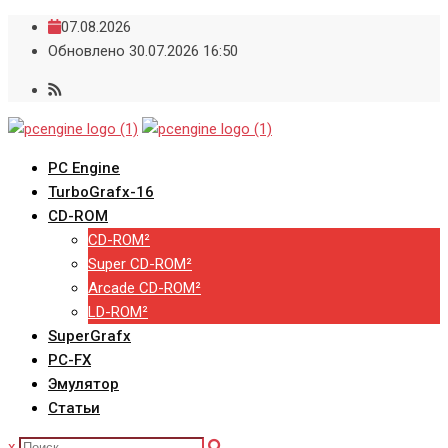
Skip
07.08.2026
to
Обновлено 30.07.2026 16:50
content
PC Engine
TurboGrafx-16
CD-ROM
CD-ROM²
Super CD-ROM²
Arcade CD-ROM²
LD-ROM²
SuperGrafx
PC-FX
Эмулятор
Статьи
x