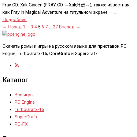
Fray CD: Xak Gaiden (FRAY CD ～Xak外伝～), также известная
как Fray in Magical Adventure на титульном экране, —…
Подробнее
Пагинация
← Назад
1
…
3
4
5
6
7
…
27
Вперед →
записей
Скачать ромы и игры на русском языке для приставок PC
Engine, TurboGrafx-16, CoreGrafx и SuperGrafx.
Каталог
Все игры
PC Engine
TurboGrafx-16
SuperGrafx
PC-FX