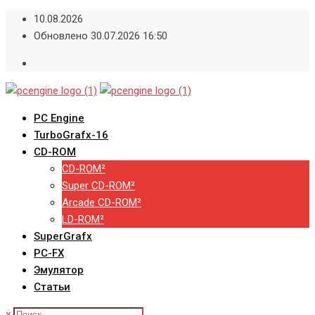
Skip
10.08.2026
to
Обновлено 30.07.2026 16:50
content
PC Engine
TurboGrafx-16
CD-ROM
CD-ROM²
Super CD-ROM²
Arcade CD-ROM²
LD-ROM²
SuperGrafx
PC-FX
Эмулятор
Статьи
x