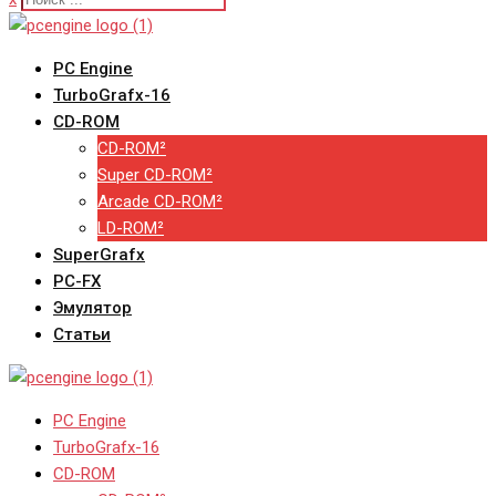
PC Engine
TurboGrafx-16
CD-ROM
CD-ROM²
Super CD-ROM²
Arcade CD-ROM²
LD-ROM²
SuperGrafx
PC-FX
Эмулятор
Статьи
PC Engine
TurboGrafx-16
CD-ROM