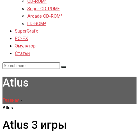
CD-ROM²
Super CD-ROM²
Arcade CD-ROM²
LD-ROM²
SuperGrafx
PC-FX
Эмулятор
Статьи
Atlus
Главная
-
Atlus
Atlus
3 игры