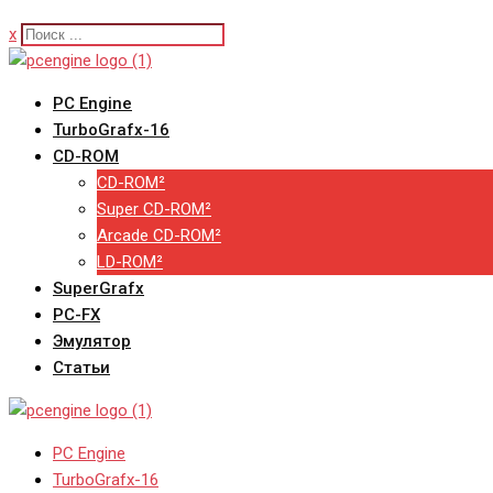
x
PC Engine
TurboGrafx-16
CD-ROM
CD-ROM²
Super CD-ROM²
Arcade CD-ROM²
LD-ROM²
SuperGrafx
PC-FX
Эмулятор
Статьи
PC Engine
TurboGrafx-16