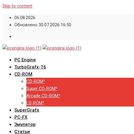
Skip to content
06.08.2026
Обновлено 30.07.2026 16:50
PC Engine
TurboGrafx-16
CD-ROM
CD-ROM²
Super CD-ROM²
Arcade CD-ROM²
LD-ROM²
SuperGrafx
PC-FX
Эмулятор
Статьи