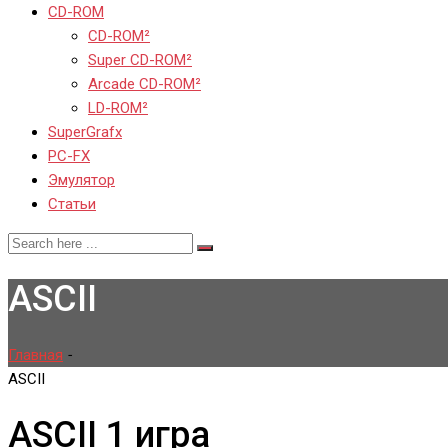
CD-ROM
CD-ROM²
Super CD-ROM²
Arcade CD-ROM²
LD-ROM²
SuperGrafx
PC-FX
Эмулятор
Статьи
ASCII
Главная
-
ASCII
ASCII
1 игра