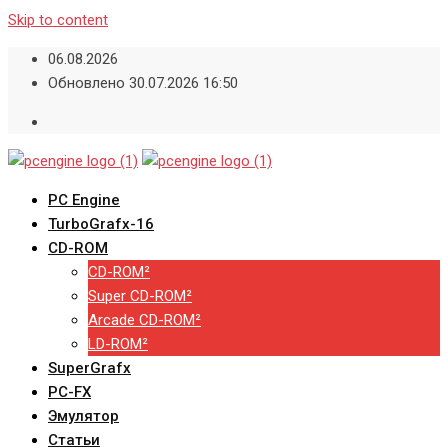
Skip to content
06.08.2026
Обновлено 30.07.2026 16:50
PC Engine
TurboGrafx-16
CD-ROM
CD-ROM²
Super CD-ROM²
Arcade CD-ROM²
LD-ROM²
SuperGrafx
PC-FX
Эмулятор
Статьи