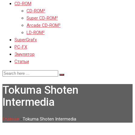
CD-ROM
CD-ROM²
Super CD-ROM²
Arcade CD-ROM²
LD-ROM²
SuperGrafx
PC-FX
Эмулятор
Статьи
Tokuma Shoten
Intermedia
Главная
-
Tokuma Shoten Intermedia