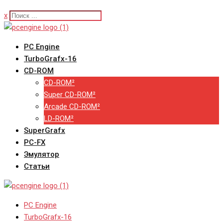
x
PC Engine
TurboGrafx-16
CD-ROM
CD-ROM²
Super CD-ROM²
Arcade CD-ROM²
LD-ROM²
SuperGrafx
PC-FX
Эмулятор
Статьи
PC Engine
TurboGrafx-16